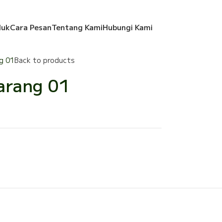
duk
Cara Pesan
Tentang Kami
Hubungi Kami
g 01
Back to products
arang 01